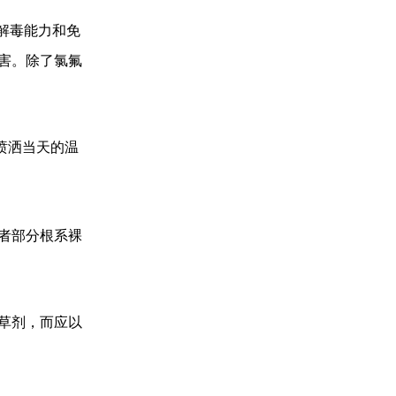
解毒能力和免
害。除了氯氟
喷洒当天的温
者部分根系裸
草剂，而应以