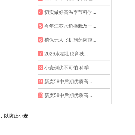
4
切实做好高温季节科学...
5
今年江苏水稻播栽及一...
6
植保无人飞机施药防控...
7
2026水稻壮秧育秧...
8
小麦倒伏不可怕 科学...
9
新麦58中后期优质高...
10
新麦58中后期优质高...
，以防止小麦