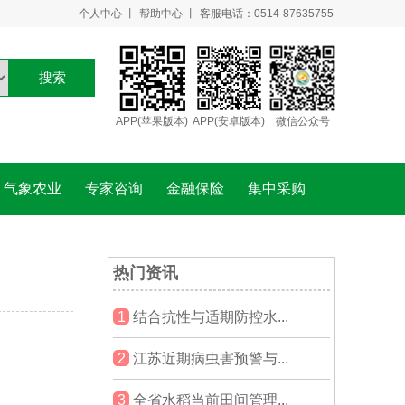
个人中心
丨
帮助中心
丨
客服电话：0514-87635755
搜索
APP(苹果版本)
APP(安卓版本)
微信公众号
气象农业
专家咨询
金融保险
集中采购
热门资讯
1
结合抗性与适期防控水...
2
江苏近期病虫害预警与...
3
全省水稻当前田间管理...