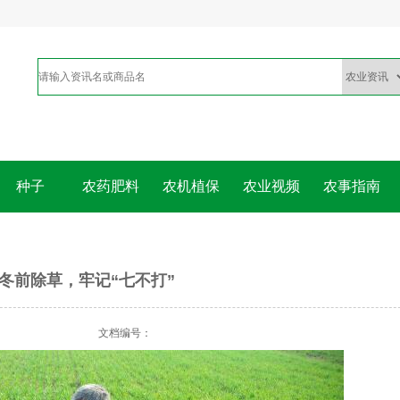
种子
农药肥料
农机植保
农业视频
农事指南
冬前除草，牢记“七不打”
文档编号：