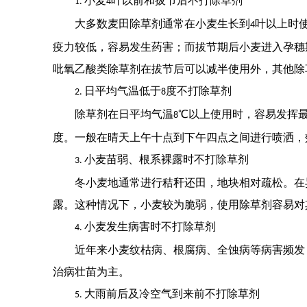
小麦
叶以前和拔节后不打除草剂
1.
4
大多数麦田除草剂通常在小麦生长到
叶以上时
4
疫力较低，容易发生药害；而拔节期后小麦进入孕穗
吡氧乙酸类除草剂在拔节后可以减半使用外，其他除
日平均气温低于
度不打除草剂
2.
8
除草剂在日平均气温
℃以上使用时，容易发挥
8
度。一般在晴天上午十点到下午四点之间进行喷洒，
小麦苗弱、根系裸露时不打除草剂
3.
冬小麦地通常进行秸秆还田，地块相对疏松。在
露。这种情况下，小麦较为脆弱，使用除草剂容易对
小麦发生病害时不打除草剂
4.
近年来小麦纹枯病、根腐病、全蚀病等病害频发
治病壮苗为主。
大雨前后及冷空气到来前不打除草剂
5.