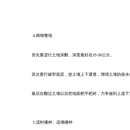
精细整地
4.
首先要进行土地深翻，深度最好在
公分。
25-30
其次要打破犁底层，使土壤上下通透，增强土壤的保水
最后在翻过土壤以后把地面耙平耙碎，力争做到上虚下
适时播种、适墒播种
5.