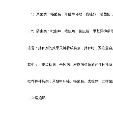
（
）杀菌类：咯菌腈，苯醚甲环唑，戊唑醇，嘧菌酯
1
（
）防虫类：吡虫啉，噻虫嗪，氟虫腈，甲基异柳磷
2
注意：拌种剂的效果关键看成膜剂，拌种时，要注意自
其中：小麦纹枯病、全蚀病、根腐病必须通过拌种预防
推荐拌种药剂：苯醚甲环唑、咯菌腈、戊唑醇、硅噻菌
合理施肥
3.