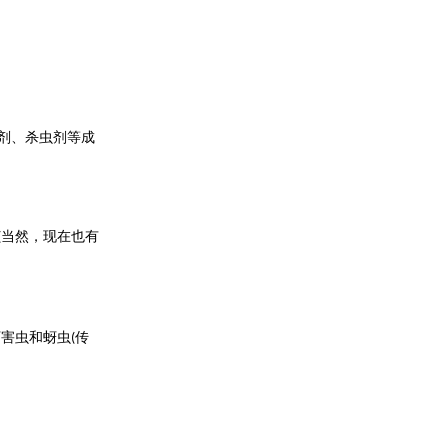
剂、杀虫剂等成
当然，现在也有
(
下害虫和蚜虫
传
(