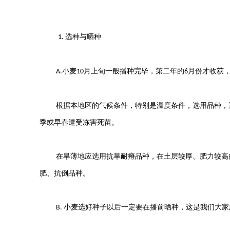
选种与晒种
1.
小麦
月上旬一般播种完毕，第二年的
月份才收获
A.
10
6
根据本地区的气候条件，特别是温度条件，选用品种，
季或早春遭受冻害死苗。
在旱薄地应选用抗旱耐瘠品种，在土层较厚、肥力较高
肥、抗倒品种。
小麦选好种子以后一定要在播前晒种，这是我们大家
B.