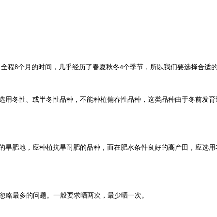
，全程
个月的时间，几乎经历了春夏秋冬
个季节，所以我们要选择合适
8
4
选用冬性、或半冬性品种，不能种植偏春性品种，这类品种由于冬前发育
的旱肥地，应种植抗旱耐肥的品种，而在肥水条件良好的高产田，应选用
忽略最多的问题。一般要求晒两次，最少晒一次。