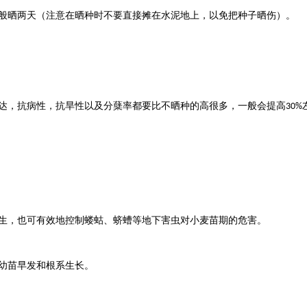
般晒两天（注意在晒种时不要直接摊在水泥地上，以免把种子晒伤）。
达，抗病性，抗旱性以及分蘖率都要比不晒种的高很多，一般会提高
30%
生，也可有效地控制蝼蛄、蛴螬等地下害虫对小麦苗期的危害。
幼苗早发和根系生长。