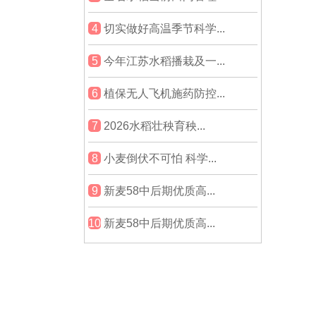
4
切实做好高温季节科学...
5
今年江苏水稻播栽及一...
6
植保无人飞机施药防控...
7
2026水稻壮秧育秧...
8
小麦倒伏不可怕 科学...
9
新麦58中后期优质高...
10
新麦58中后期优质高...