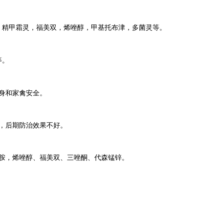
，精甲霜灵，福美双，烯唑醇，甲基托布津，多菌灵等。
等。
身和家禽安全。
，后期防治效果不好。
胺，烯唑醇、福美双、三唑酮、代森锰锌。