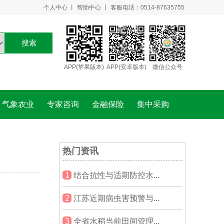
个人中心
丨
帮助中心
丨
客服电话：0514-87635755
搜索
APP(苹果版本)
APP(安卓版本)
微信公众号
气象农业
专家咨询
金融保险
集中采购
热门资讯
1
结合抗性与适期防控水...
2
江苏近期病虫害预警与...
3
全省水稻当前田间管理...