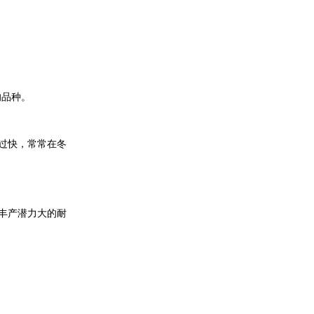
的品种。
过快，常常在冬
丰产潜力大的耐