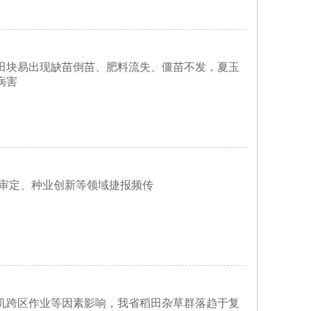
田块易出现缺苗倒苗、肥料流失、僵苗不发，夏玉
病害
种审定、种业创新等领域捷报频传
机跨区作业等因素影响，我省稻田杂草群落趋于复